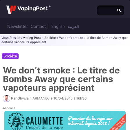
Newsletter
Contact
|
English
العربية
Vous êtes ici :
Vaping Post
»
Société
» We don’t smoke : Le titre de Bombs Away que
certains vapoteurs apprécient
Société
We don’t smoke : Le titre de
Bombs Away que certains
vapoteurs apprécient
Par
Ghyslain ARMAND
, le
10/04/2015 à 16h30
Annonce