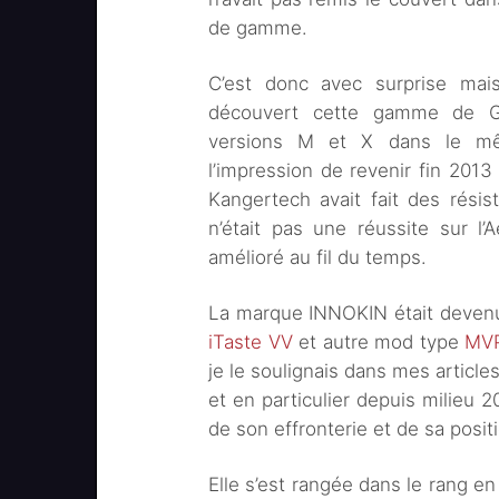
de gamme.
C’est donc avec surprise mais
découvert cette gamme de Gl
versions M et X dans le mêm
l’impression de revenir fin 201
Kangertech avait fait des résis
n’était pas une réussite sur l’
amélioré au fil du temps.
La marque INNOKIN était devenu
iTaste VV
et autre mod type
MV
je le soulignais dans mes articl
et en particulier depuis milieu 
de son effronterie et de sa posit
Elle s’est rangée dans le rang e