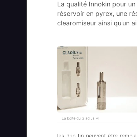
La qualité Innokin pour un
réservoir en pyrex, une r
clearomiseur ainsi qu’un ai
La boîte du Gladius M
les drip tip peuvent être rempla