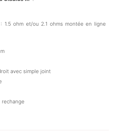
) : 1.5 ohm et/ou 2.1 ohms montée en ligne
mm
oit avec simple joint
e
e rechange