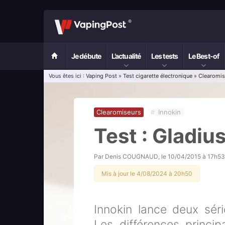
Je débute
L’actualité
Les tests
Le Best-of
Vous êtes ici :
Vaping Post
»
Test cigarette électronique
»
Clearomis
Clearomiseurs
#
Innokin
Test : Gladius
Par
Denis COUGNAUD
, le
10/04/2015 à 17h53
Mis à jour le 4/08/2024 à 20h50
Innokin lance deux sé
Les différences princi