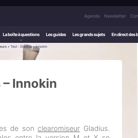
Agenda
Newsletter
Con
La boîte à questions
Les guides
Les grands sujets
En direct des 
eurs
» Test : Gladius – Innokin
 – Innokin
ries de son
clearomiseur
Gladius.
pales entre la version M et X se