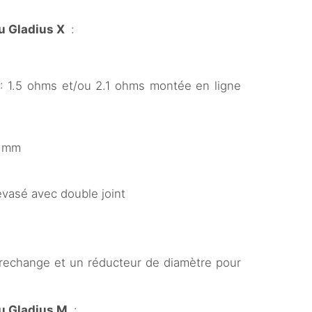
u Gladius X
:
 : 1.5 ohms et/ou 2.1 ohms montée en ligne
5 mm
vasé avec double joint
 rechange et un réducteur de diamètre pour
du Gladius M
: