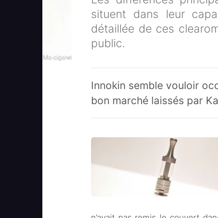
situent dans leur capa
détaillée de ces clearom
public.
Innokin semble vouloir oc
bon marché laissés par K
n’avait pas remis le couvert da