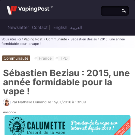
Newsletter
Contact
|
English
العربية
Vous êtes ici :
Vaping Post
»
Communauté
» Sébastien Beziau : 2015, une année
formidable pour la vape !
Communauté
#
France
#
TPD
Sébastien Beziau : 2015, une
année formidable pour la
vape !
Par
Nathalie Dunand
, le
15/01/2016 à 13h09
Annonce