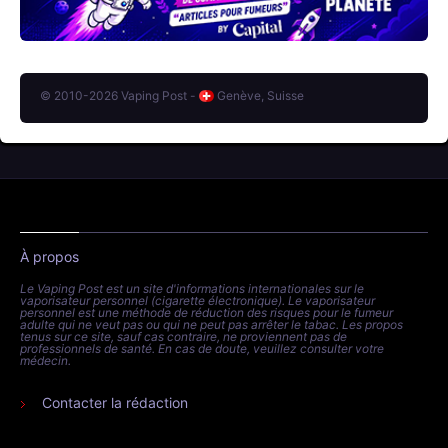
© 2010-2026 Vaping Post -
Genève, Suisse
À propos
Le Vaping Post est un site d'informations internationales sur le
vaporisateur personnel (cigarette électronique). Le vaporisateur
personnel est une méthode de réduction des risques pour le fumeur
adulte qui ne veut pas ou qui ne peut pas arrêter le tabac. Les propos
tenus sur ce site, sauf cas contraire, ne proviennent pas de
professionnels de santé. En cas de doute, veuillez consulter votre
médecin.
Contacter la rédaction