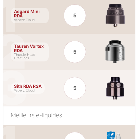
Asgard Mini
5
RDA
Vaperz Cloud
Tauren Vortex
RDA
5
ThunderHead
Creations
Sith RDA RSA
5
Vaperz Cloud
Meilleurs e-liquides