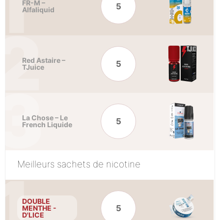
FR-M –
5
Alfaliquid
Red Astaire –
5
TJuice
La Chose – Le
5
French Liquide
Meilleurs sachets de nicotine
DOUBLE
5
MENTHE -
D'LICE