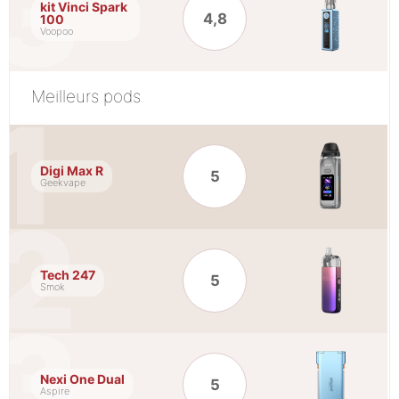
kit Vinci Spark
4,8
100
Voopoo
Meilleurs pods
Digi Max R
5
Geekvape
Tech 247
5
Smok
Nexi One Dual
5
Aspire