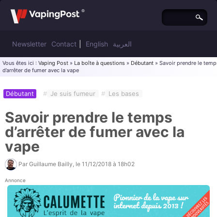
Newsletter
Contact
|
English
العربية
Vous êtes ici :
Vaping Post
»
La boîte à questions
»
Débutant
» Savoir prendre le temp
d’arrêter de fumer avec la vape
Débutant
#
Je suis fumeur
#
Les bases
Savoir prendre le temps
d’arrêter de fumer avec la
vape
Par
Guillaume Bailly
, le
11/12/2018 à 18h02
Annonce