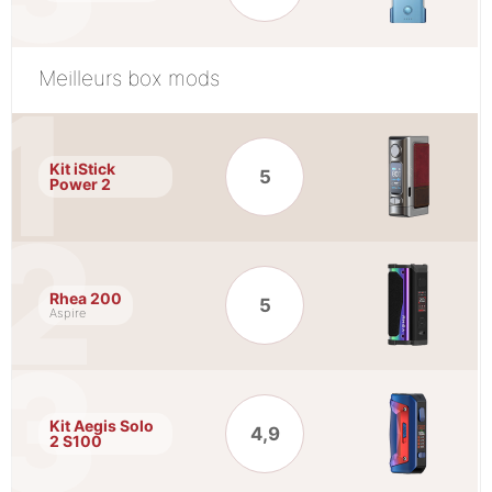
Meilleurs box mods
Kit iStick
5
Power 2
Rhea 200
5
Aspire
Kit Aegis Solo
4,9
2 S100