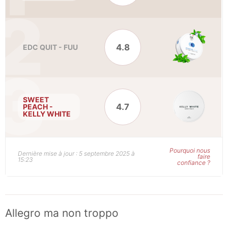
4.8
EDC QUIT - FUU
SWEET
4.7
PEACH -
KELLY WHITE
Pourquoi nous
Dernière mise à jour : 5 septembre 2025 à
faire
15:23
confiance ?
Allegro ma non troppo