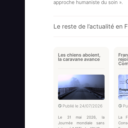
approche humaniste du soin »
.
Le reste de l’actualité en 
Les chiens aboient,
Fran
la caravane avance
rejo
Com
Publié le
24/07/2026
Pu
Le 31 mai 2026, la
La F
Journée mondiale sans
Cons