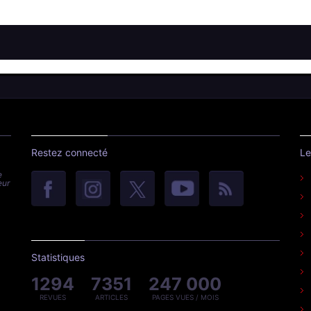
Restez connecté
Le
e
eur
Statistiques
1294
7351
247 000
REVUES
ARTICLES
PAGES VUES / MOIS