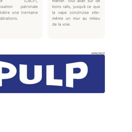
ance (CdCF),
manier. Tout allait sur de
nisation patronale
bons rails, jusqu’à ce que
édère une trentaine
la vape construise elle-
dérations.
même un mur au milieu
de la voie.
ANNONCE