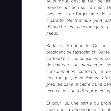
Aujourd’hui, c’est au tour de l’a
prendre position sur le sujet. U
avec celle de l’organisme de s
cigarette électronique peut ai
démarche est accompagnée par
mieux !
Si le Dr Frédéric le Guillou,
président de l’association Santé
s’attendre à ces conclusions de
de
comparer un médicament sou
consommation courante
, il s
électronique,
deux visions s’affr
preuves dans le cadre d’une dém
niveau individuel d’un produit la
Et pour lui, une partie du prob
juge que la dépendance au ta