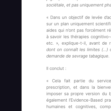
sociétale
,
et
pas uniquement ph
« Dans un objectif de levée d’a
sur un plan uniquement scientifiq
aides qui n’ont pas forcément 
à savoir les thérapies cognitivo
etc. »
,
explique-t-il, avant de 
dont on connaît les limites (…)
demande de sevrage tabagique
.
Il conclut :
« Cela fait partie du servi
prescription, et dans la bienvei
imposer sa propre version du b
également l’Evidence-Based pra
humaines et cognitives, com