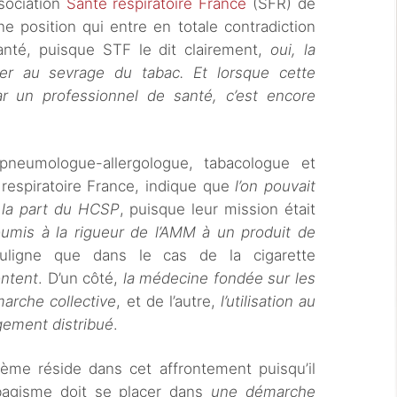
ssociation
Santé respiratoire France
(SFR) de
ne position qui entre en totale contradiction
anté, puisque STF le dit clairement,
oui, la
der au sevrage du tabac. Et lorsque cette
 un professionnel de santé, c’est encore
 pneumologue-allergologue, tabacologue et
 respiratoire France, indique que
l’on pouvait
 la part du HCSP
, puisque leur mission était
mis à la rigueur de l’AMM à un produit de
ouligne que dans le cas de la cigarette
ontent
. D’un côté,
la médecine fondée sur les
arche collective
, et de l’autre,
l’utilisation au
rgement distribué
.
lème réside dans cet affrontement puisqu’il
bagisme doit se placer dans
une démarche