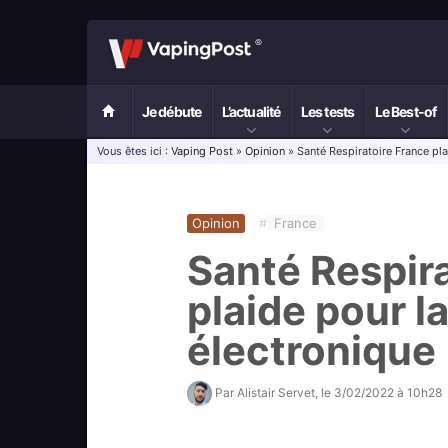
Je débute
L’actualité
Les tests
Le Best-of
Vous êtes ici :
Vaping Post
»
Opinion
» Santé Respiratoire France pla
Opinion
#
France
Santé Respir
plaide pour l
électronique
Par
Alistair Servet
, le
3/02/2022 à 10h28