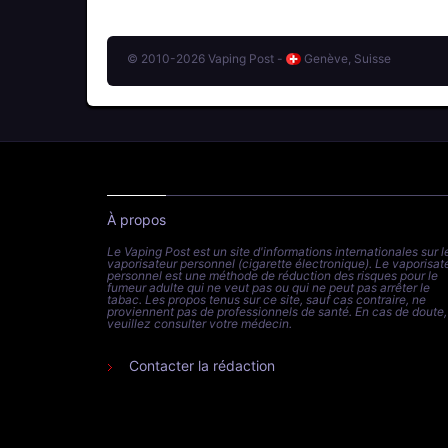
© 2010-2026 Vaping Post -
Genève, Suisse
À propos
Le Vaping Post est un site d'informations internationales sur l
vaporisateur personnel (cigarette électronique). Le vaporisat
personnel est une méthode de réduction des risques pour le
fumeur adulte qui ne veut pas ou qui ne peut pas arrêter le
tabac. Les propos tenus sur ce site, sauf cas contraire, ne
proviennent pas de professionnels de santé. En cas de doute,
veuillez consulter votre médecin.
Contacter la rédaction