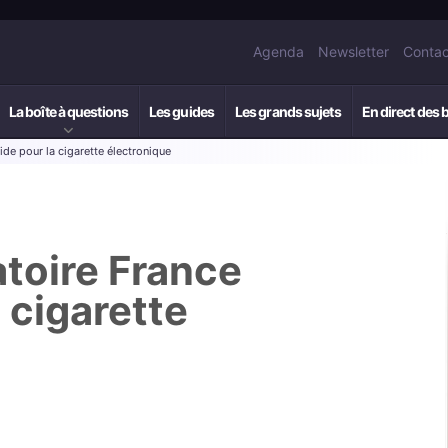
Agenda
Newsletter
Contac
La boîte à questions
Les guides
Les grands sujets
En direct des 
ide pour la cigarette électronique
atoire France
a cigarette