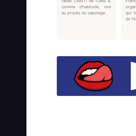
tabac (JMST) de l’OMS a,
Fr
comme d’habitude, viré
orga
au procès du vapotage.
qui f
de fé