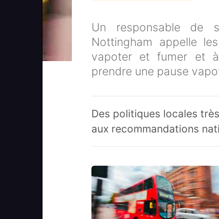
Un responsable de s
Nottingham appelle les
vapoter et fumer et 
prendre une pause vapot
Des politiques locales tr
aux recommandations nat