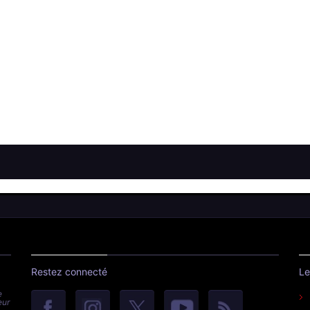
Restez connecté
Le
e
eur