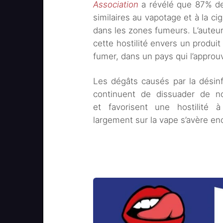
Association
a révélé que 87% des
similaires au vapotage et à la ci
dans les zones fumeurs. L’auteur
cette hostilité envers un produit
fumer, dans un pays qui l’approu
Les dégâts causés par la désin
continuent de dissuader de n
et favorisent une hostilité 
largement sur la vape s’avère e