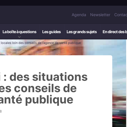
Agenda
Newsletter
Contac
La boîte à questions
Les guides
Les grands sujets
En direct des 
locales loin des conseils de l’agence de santé publique
: des situations
des conseils de
anté publique
8