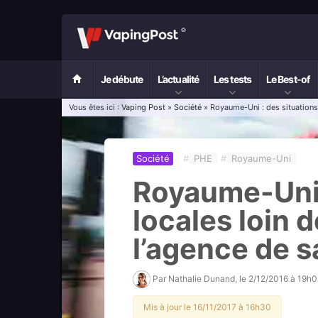
Je débute
L’actualité
Les tests
Le Best-of
Vous êtes ici :
Vaping Post
»
Société
» Royaume-Uni : des situations 
Société
#
PHE
#
Royaume-Uni
Royaume-Uni 
locales loin 
l’agence de s
Par
Nathalie Dunand
, le
2/12/2016 à 19h0
Mis à jour le 16/11/2017 à 16h30