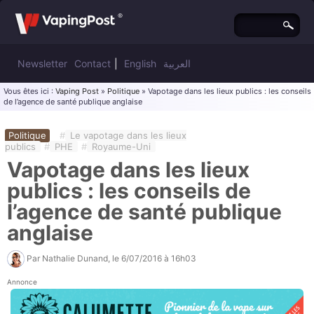
Newsletter
Contact
|
English
العربية
Vous êtes ici :
Vaping Post
»
Politique
» Vapotage dans les lieux publics : les conseils
de l’agence de santé publique anglaise
Politique
#
Le vapotage dans les lieux
publics
#
PHE
#
Royaume-Uni
Vapotage dans les lieux
publics : les conseils de
l’agence de santé publique
anglaise
Par
Nathalie Dunand
, le
6/07/2016 à 16h03
Annonce