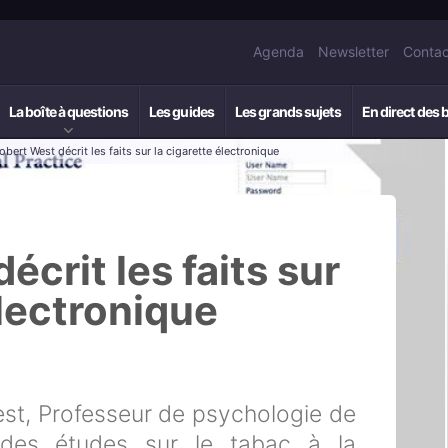
Agenda
Newsletter
Contac
La boîte à questions
Les guides
Les grands sujets
En direct des 
bert West décrit les faits sur la cigarette électronique
écrit les faits sur
électronique
st, Professeur de psychologie de
 des études sur le tabac à la