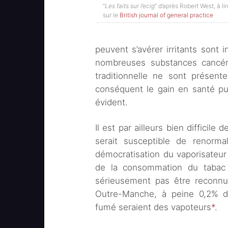
“
Les faits sur l’ecig
” d’après Robert West, à lir
sur le
British journal of general practice
peuvent s’avérer irritants sont i
nombreuses substances cancéri
traditionnelle ne sont présent
conséquent le gain en santé pu
évident.
Il est par ailleurs bien difficile
serait susceptible de renormal
démocratisation du vaporisateur 
de la consommation du tabac 
sérieusement pas être reconnu
Outre-Manche, à peine 0,2% de
fumé seraient des vapoteurs
*
.