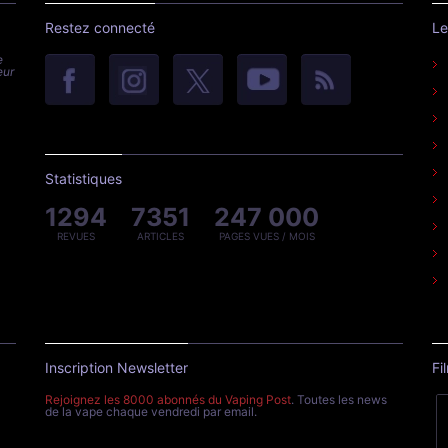
Restez connecté
Le
e
eur
Statistiques
1294
7351
247 000
REVUES
ARTICLES
PAGES VUES / MOIS
Inscription Newsletter
Fi
Rejoignez les 8000 abonnés du Vaping Post
. Toutes les news
de la vape chaque vendredi par email.