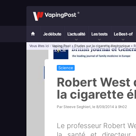
Je débute
L’actualité
Les tests
Le Best-of
Vous êtes ici :
Vaping Post
»
Etudes sur la cigarette électronique
» Ro
Science
Robert West d
la cigarette 
Par
Steeve Seghieri
, le
8/09/2014 à 9h02
Le professeur Robert We
la santé et directeur