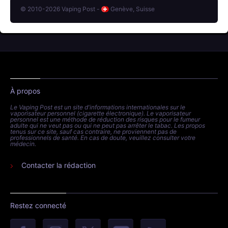
© 2010-2026 Vaping Post -
Genève, Suisse
À propos
Le Vaping Post est un site d'informations internationales sur le
vaporisateur personnel (cigarette électronique). Le vaporisateur
personnel est une méthode de réduction des risques pour le fumeur
adulte qui ne veut pas ou qui ne peut pas arrêter le tabac. Les propos
tenus sur ce site, sauf cas contraire, ne proviennent pas de
professionnels de santé. En cas de doute, veuillez consulter votre
médecin.
Contacter la rédaction
Restez connecté