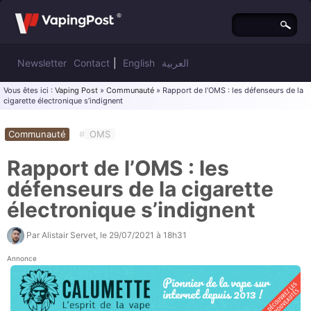
Newsletter
Contact
|
English
العربية
Vous êtes ici :
Vaping Post
»
Communauté
» Rapport de l’OMS : les défenseurs de la
cigarette électronique s’indignent
Communauté
#
OMS
Rapport de l’OMS : les
défenseurs de la cigarette
électronique s’indignent
Par
Alistair Servet
, le
29/07/2021 à 18h31
Annonce