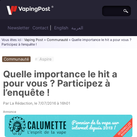
Newsletter
Contact
|
English
العربية
Vous êtes ici :
Vaping Post
»
Communauté
» Quelle importance le hit a pour vous ?
Participez à l’enquête !
Communauté
#
Aspire
Quelle importance le hit a
pour vous ? Participez à
l’enquête !
Par
La Rédaction
, le
7/07/2016 à 16h01
Annonce