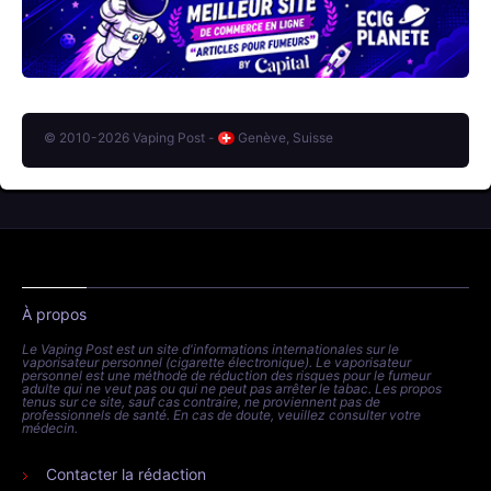
© 2010-2026 Vaping Post -
Genève, Suisse
À propos
Le Vaping Post est un site d'informations internationales sur le
vaporisateur personnel (cigarette électronique). Le vaporisateur
personnel est une méthode de réduction des risques pour le fumeur
adulte qui ne veut pas ou qui ne peut pas arrêter le tabac. Les propos
tenus sur ce site, sauf cas contraire, ne proviennent pas de
professionnels de santé. En cas de doute, veuillez consulter votre
médecin.
Contacter la rédaction