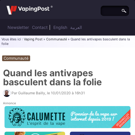
Newsletter
Contact
|
English
العربية
Vous êtes ici :
Vaping Post
»
Communauté
» Quand les antivapes basculent dans la
folie
Communauté
Quand les antivapes
basculent dans la folie
Par
Guillaume Bailly
, le
10/01/2020 à 16h31
Annonce