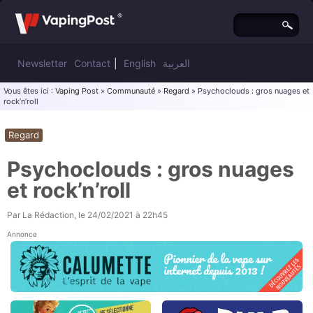
Newsletter
Contact
|
English
العربية
Vous êtes ici :
Vaping Post
»
Communauté
»
Regard
» Psychoclouds : gros nuages et
rock’n’roll
Regard
Psychoclouds : gros nuages
et rock’n’roll
Par
La Rédaction
, le
24/02/2021 à 22h45
Annonce