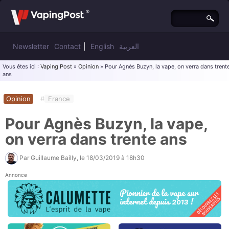
Newsletter
Contact
|
English
العربية
Vous êtes ici :
Vaping Post
»
Opinion
» Pour Agnès Buzyn, la vape, on verra dans trent
ans
Opinion
#
France
Pour Agnès Buzyn, la vape,
on verra dans trente ans
Par
Guillaume Bailly
, le
18/03/2019 à 18h30
Annonce