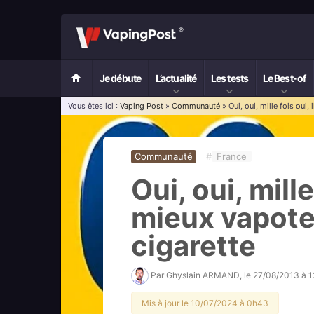
Je débute
L’actualité
Les tests
Le Best-of
Vous êtes ici :
Vaping Post
»
Communauté
» Oui, oui, mille fois oui
Communauté
#
France
Oui, oui, mille
mieux vapote
cigarette
Par
Ghyslain ARMAND
, le
27/08/2013 à 
Mis à jour le 10/07/2024 à 0h43