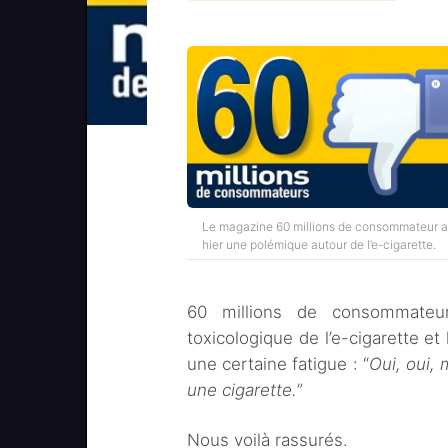
Le magazine 60 millions de consommateur a
hier une polémique autour de l’e-cigarette.
60 millions de consommateu
toxicologique de l’e-cigarette et
une certaine fatigue : “
Oui, oui, 
une cigarette.
”
Nous voilà rassurés.