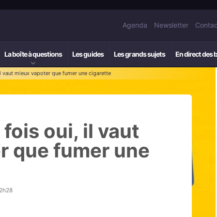
Agenda
Newsletter
Contac
La boîte à questions
Les guides
Les grands sujets
En direct des 
, il vaut mieux vapoter que fumer une cigarette
 fois oui, il vaut
r que fumer une
12h28