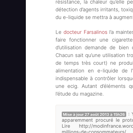
résistance, la chaleur qu’elle p
détection d’agents irritants, to
du e-liquide se mettra à augment
Le
docteur Farsalinos
l’a mainte
faire fonctionner une cigarett
d’utilisation demande de bien
Chacun sait qu’une utilisation t
de temps très court) ne prod
alimentation en e-liquide de 
indispensable à contrôler lorsq
une ecig. Autant d’éléments qu
l’étude du magazine.
: 
Mise à jour 27 août 2013 à 15h26
apparemment procuré le proto
Lire http://modinfrance.word
millions-de-consommateurs/