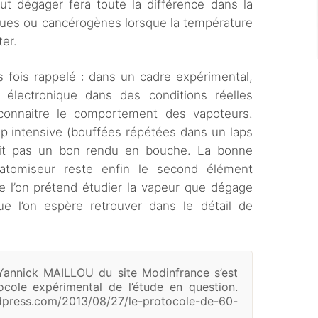
eut dégager fera toute la différence dans la
xiques ou cancérogènes lorsque la température
er.
s fois rappelé : dans un cadre expérimental,
e électronique dans des conditions réelles
 connaitre le comportement des vapoteurs.
rop intensive (bouffées répétées dans un laps
uit pas un bon rendu en bouche. La bonne
l’atomiseur reste enfin le second élément
ue l’on prétend étudier la vapeur que dégage
e l’on espère retrouver dans le détail de
Yannick MAILLOU du site Modinfrance s’est
cole expérimental de l’étude en question.
press.com/2013/08/27/le-protocole-de-60-