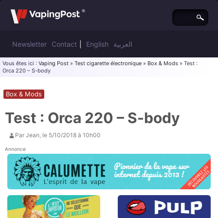
Newsletter
Contact
|
English
العربية
Vous êtes ici :
Vaping Post
»
Test cigarette électronique
»
Box & Mods
» Test :
Orca 220 – S-body
Box & Mods
Test : Orca 220 – S-body
Par
Jean
, le
5/10/2018 à 10h00
Annonce