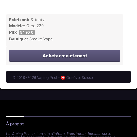
Fabricant:
S-body
Modèle:
Orca 220
Prix:
54,90 €
Boutique:
Smoke Vape
Acheter maintenant
© 2010-2026 Vaping Post -
Genève, Suisse
À propos
Le Vaping Post est un site d'informations internationales sur le