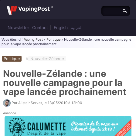
Newsletter
Contact
|
English
العربية
Vous êtes ici :
Vaping Post
»
Politique
» Nouvelle-Zélande : une nouvelle campagne
pour la vape lancée prochainement
Politique
#
Nouvelle-Zélande
Nouvelle-Zélande : une
nouvelle campagne pour la
vape lancée prochainement
Par
Alistair Servet
, le
13/05/2019 à 12h00
Annonce