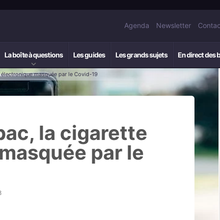
Agenda
Newsletter
Contac
La boîte à questions
Les guides
Les grands sujets
En direct des 
e électronique masquée par le Covid-19
ac, la cigarette
 masquée par le
8