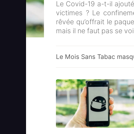
Le Covid-19 a-t-il ajout
victimes ? Le confineme
rêvée qu’offrait le paqu
mais il ne faut pas se voi
Le Mois Sans Tabac masq