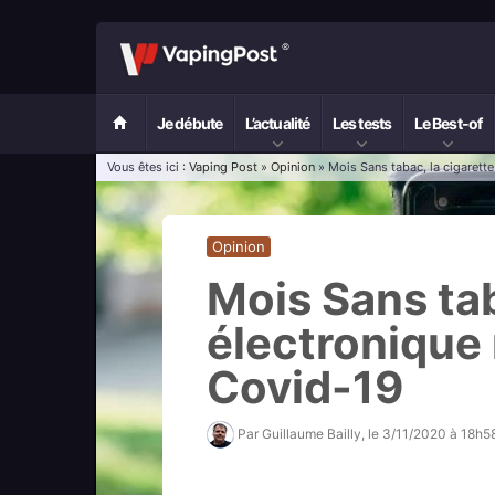
Je débute
L’actualité
Les tests
Le Best-of
Vous êtes ici :
Vaping Post
»
Opinion
» Mois Sans tabac, la cigarett
Opinion
Mois Sans tab
électronique
Covid-19
Par
Guillaume Bailly
, le
3/11/2020 à 18h5