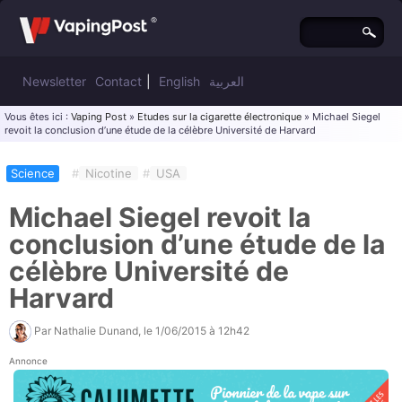
Newsletter
Contact
|
English
العربية
Vous êtes ici :
Vaping Post
»
Etudes sur la cigarette électronique
» Michael Siegel
revoit la conclusion d’une étude de la célèbre Université de Harvard
Science
#
Nicotine
#
USA
Michael Siegel revoit la
conclusion d’une étude de la
célèbre Université de
Harvard
Par
Nathalie Dunand
, le
1/06/2015 à 12h42
Annonce