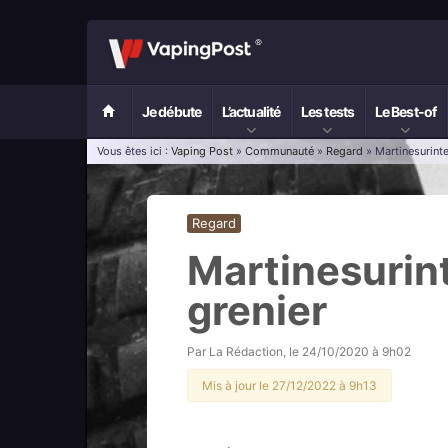
Je débute
L’actualité
Les tests
Le Best-of
Vous êtes ici :
Vaping Post
»
Communauté
»
Regard
» Martinesurinte
Regard
Martinesurint
grenier
Par
La Rédaction
, le
24/10/2020 à 9h02
Mis à jour le 27/12/2022 à 9h13