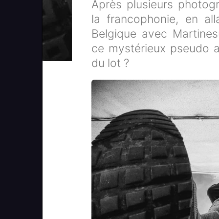
Après plusieurs photog
la francophonie, en al
Belgique avec Martinesu
ce mystérieux pseudo a
du lot ?