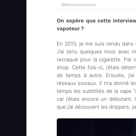
@Martinesurinternet
On espère que cette interview
vapoteur ?
En 2015, je me suis rendu dans u
J’ai tenu quelques mois avec m
recraqué pour la cigarette. Par la 
shop. Cette fois-ci, j’étais déte
de temps à autre. Ensuite, j’a
réseaux sociaux. Il m’a donné le
temps les subtilités de la vape “
car j’étais encore un débutant. C
que j’ai découvert les drippers, j