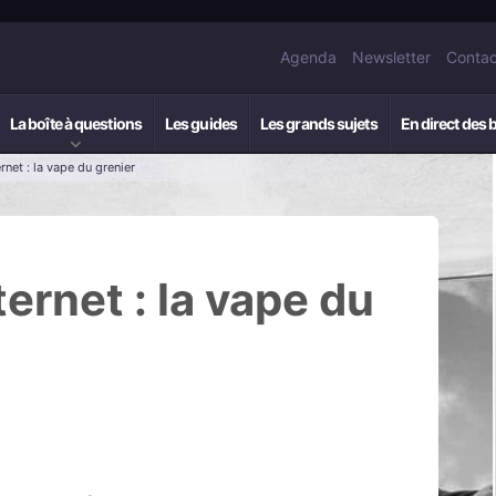
Agenda
Newsletter
Contac
La boîte à questions
Les guides
Les grands sujets
En direct des 
rnet : la vape du grenier
ernet : la vape du