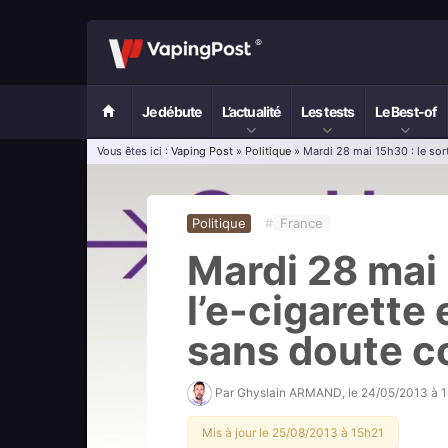
Je débute
L’actualité
Les tests
Le Best-of
Vous êtes ici :
Vaping Post
»
Politique
» Mardi 28 mai 15h30 : le sort
Politique
#
France
Mardi 28 mai 
l’e-cigarette
sans doute 
Par
Ghyslain ARMAND
, le
24/05/2013 à 
Mis à jour le 25/08/2013 à 15h21