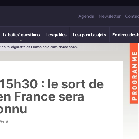
Agenda
Newsletter
Contac
La boîte à questions
Les guides
Les grands sujets
En direct des 
 de l’e-cigarette en France sera sans doute connu
15h30 : le sort de
 en France sera
connu
18h18