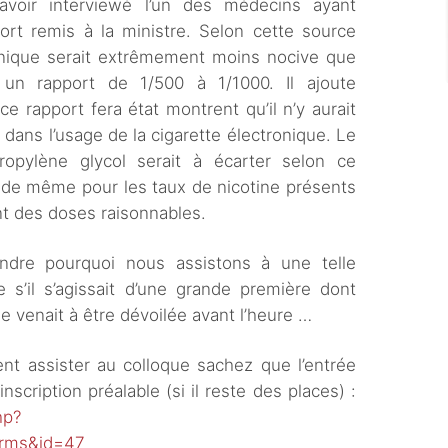
 avoir interviewé l’un des médecins ayant
port remis à la ministre. Selon cette source
ronique serait extrêmement moins nocive que
ur un rapport de 1/500 à 1/1000. Il ajoute
 rapport fera état montrent qu’il n’y aurait
 dans l’usage de la cigarette électronique. Le
opylène glycol serait à écarter selon ce
it de même pour les taux de nicotine présents
nt des doses raisonnables.
ndre pourquoi nous assistons à une telle
 s’il s’agissait d’une grande première dont
lle venait à être dévoilée avant l’heure …
ent assister au colloque sachez que l’entrée
nscription préalable (si il reste des places) :
hp?
orms&id=47