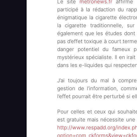
Le site
metronews.fr
affirme
participé à la rédaction du rap
énigmatique la cigarette élect
la cigarette traditionnelle, s
également que les études dont ce
pas d’effet toxique à court terme
danger potentiel du fameux pr
mystérieux spécialiste. Il en ira
dans les e-liquides qui respecte
J’ai toujours du mal à compre
gestion de l’information, comme
l’effet pourrait être perturbé si e
Pour celles et ceux qui souhait
est gratuite mais nécessite une i
http://www.respadd.org/index.p
option=com_ckforms&view=ckf