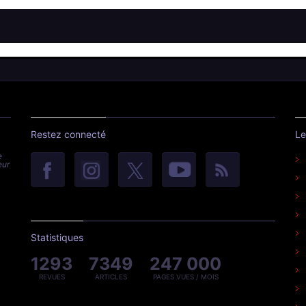
Restez connecté
Le
e
eur
Statistiques
1293
7349
247 000
REVUES
ARTICLES
PAGES VUES / MOIS