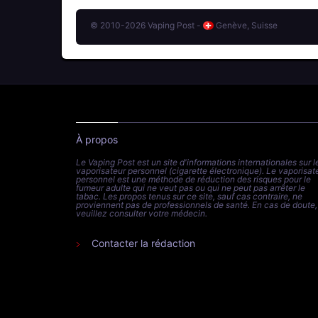
© 2010-2026 Vaping Post -
Genève, Suisse
À propos
Le Vaping Post est un site d'informations internationales sur l
vaporisateur personnel (cigarette électronique). Le vaporisat
personnel est une méthode de réduction des risques pour le
fumeur adulte qui ne veut pas ou qui ne peut pas arrêter le
tabac. Les propos tenus sur ce site, sauf cas contraire, ne
proviennent pas de professionnels de santé. En cas de doute,
veuillez consulter votre médecin.
Contacter la rédaction