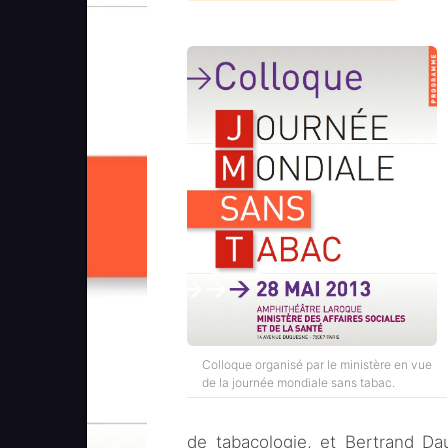
Colloque organisé par le ministère en vue
de la journée mondiale sans tabac.
de tabacologie, et Bertrand Dau