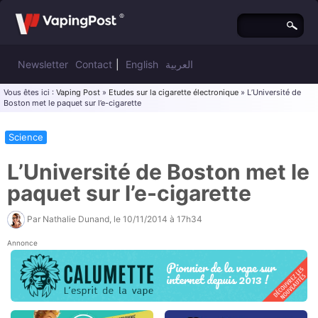
Newsletter
Contact
|
English
العربية
Vous êtes ici :
Vaping Post
»
Etudes sur la cigarette électronique
» L’Université de
Boston met le paquet sur l’e-cigarette
Science
L’Université de Boston met le
paquet sur l’e-cigarette
Par
Nathalie Dunand
, le
10/11/2014 à 17h34
Annonce