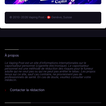
© 2010-2026 Vaping Post -
Genève, Suisse
À propos
Le Vaping Post est un site d'informations internationales sur le
vaporisateur personnel (cigarette électronique). Le vaporisateur
personnel est une méthode de réduction des risques pour le fumeur
adulte qui ne veut pas ou qui ne peut pas arrêter le tabac. Les propos
tenus sur ce site, sauf cas contraire, ne proviennent pas de
professionnels de santé. En cas de doute, veuillez consulter votre
médecin.
Contacter la rédaction