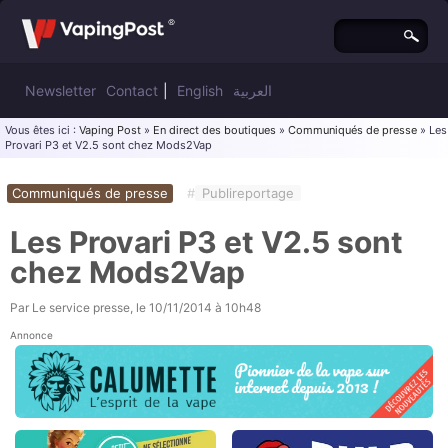
Newsletter
Contact
|
English
العربية
Vous êtes ici :
Vaping Post
»
En direct des boutiques
»
Communiqués de presse
» Les
Provari P3 et V2.5 sont chez Mods2Vap
Communiqués de presse
#
Publireportage
Les Provari P3 et V2.5 sont
chez Mods2Vap
Par
Le service presse
, le
10/11/2014 à 10h48
Annonce