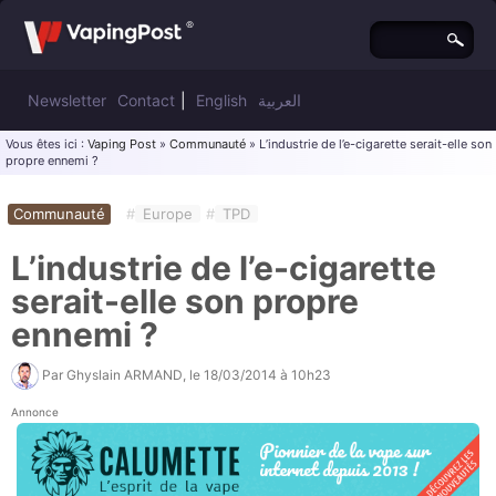
Newsletter
Contact
|
English
العربية
Vous êtes ici :
Vaping Post
»
Communauté
» L’industrie de l’e-cigarette serait-elle son
propre ennemi ?
Communauté
#
Europe
#
TPD
L’industrie de l’e-cigarette
serait-elle son propre
ennemi ?
Par
Ghyslain ARMAND
, le
18/03/2014 à 10h23
Annonce