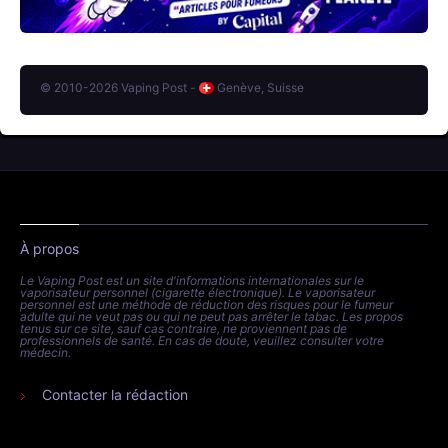
© 2010-2026 Vaping Post -
Genève, Suisse
À propos
Le Vaping Post est un site d'informations internationales sur le
vaporisateur personnel (cigarette électronique). Le vaporisateur
personnel est une méthode de réduction des risques pour le fumeur
adulte qui ne veut pas ou qui ne peut pas arrêter le tabac. Les propos
tenus sur ce site, sauf cas contraire, ne proviennent pas de
professionnels de santé. En cas de doute, veuillez consulter votre
médecin.
Contacter la rédaction