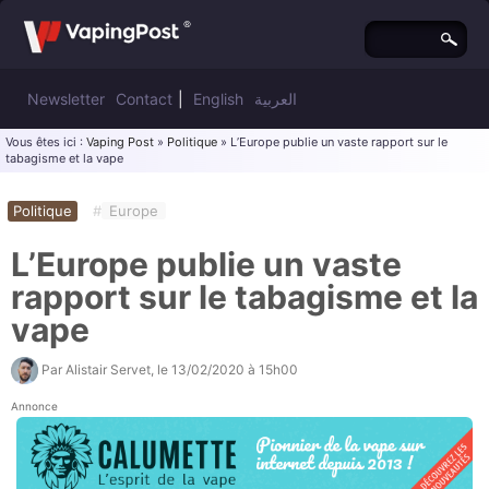
Newsletter
Contact
|
English
العربية
Vous êtes ici :
Vaping Post
»
Politique
» L’Europe publie un vaste rapport sur le
tabagisme et la vape
Politique
#
Europe
L’Europe publie un vaste
rapport sur le tabagisme et la
vape
Par
Alistair Servet
, le
13/02/2020 à 15h00
Annonce