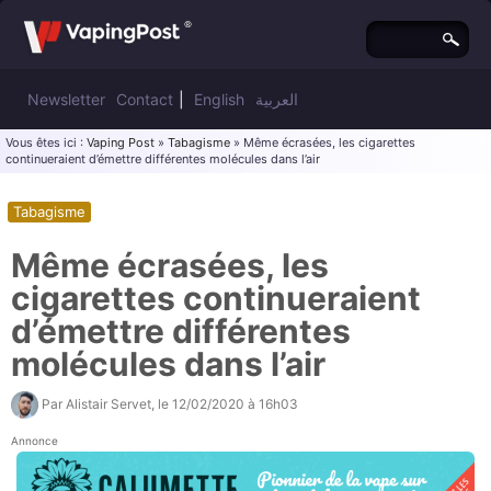
Newsletter
Contact
|
English
العربية
Vous êtes ici :
Vaping Post
»
Tabagisme
» Même écrasées, les cigarettes
continueraient d’émettre différentes molécules dans l’air
Tabagisme
Même écrasées, les
cigarettes continueraient
d’émettre différentes
molécules dans l’air
Par
Alistair Servet
, le
12/02/2020 à 16h03
Annonce