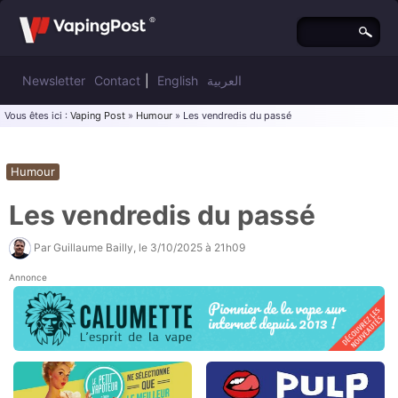
Newsletter
Contact
|
English
العربية
Vous êtes ici :
Vaping Post
»
Humour
» Les vendredis du passé
Humour
Les vendredis du passé
Par
Guillaume Bailly
, le
3/10/2025 à 21h09
Annonce