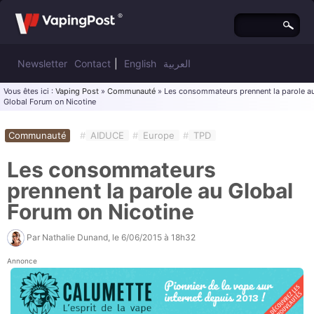
Newsletter
Contact
|
English
العربية
Vous êtes ici :
Vaping Post
»
Communauté
» Les consommateurs prennent la parole a
Global Forum on Nicotine
Communauté
#
AIDUCE
#
Europe
#
TPD
Les consommateurs
prennent la parole au Global
Forum on Nicotine
Par
Nathalie Dunand
, le
6/06/2015 à 18h32
Annonce