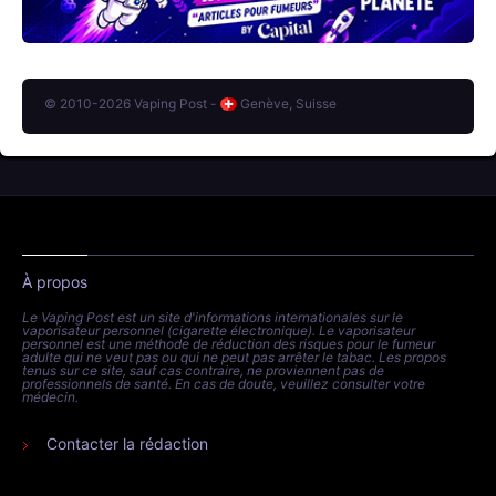
© 2010-2026 Vaping Post -
Genève, Suisse
À propos
Le Vaping Post est un site d'informations internationales sur le
vaporisateur personnel (cigarette électronique). Le vaporisateur
personnel est une méthode de réduction des risques pour le fumeur
adulte qui ne veut pas ou qui ne peut pas arrêter le tabac. Les propos
tenus sur ce site, sauf cas contraire, ne proviennent pas de
professionnels de santé. En cas de doute, veuillez consulter votre
médecin.
Contacter la rédaction