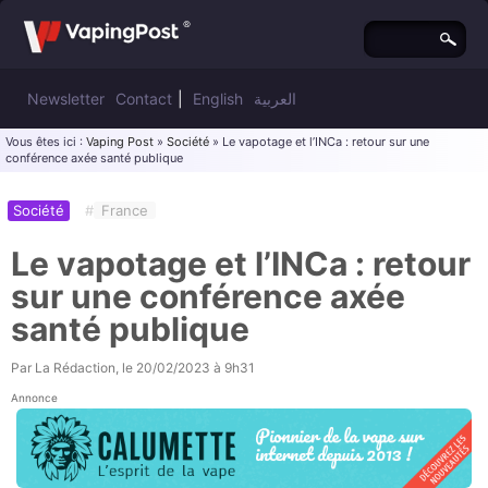
Newsletter
Contact
|
English
العربية
Vous êtes ici :
Vaping Post
»
Société
» Le vapotage et l’INCa : retour sur une
conférence axée santé publique
Société
#
France
Le vapotage et l’INCa : retour
sur une conférence axée
santé publique
Par
La Rédaction
, le
20/02/2023 à 9h31
Annonce