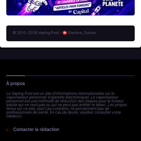
© 2010-2026 Vaping Post -
Genève, Suisse
À propos
Le Vaping Post est un site d'informations internationales sur le
vaporisateur personnel (cigarette électronique). Le vaporisateur
personnel est une méthode de réduction des risques pour le fumeur
adulte qui ne veut pas ou qui ne peut pas arrêter le tabac. Les propos
tenus sur ce site, sauf cas contraire, ne proviennent pas de
professionnels de santé. En cas de doute, veuillez consulter votre
médecin.
Contacter la rédaction