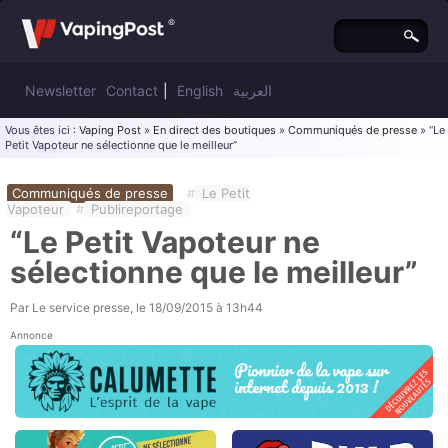
Newsletter
Contact
|
English
العربية
Vous êtes ici :
Vaping Post
»
En direct des boutiques
»
Communiqués de presse
» “Le
Petit Vapoteur ne sélectionne que le meilleur”
Communiqués de presse
#
Le Petit
Vapoteur
#
Publireportage
“Le Petit Vapoteur ne
sélectionne que le meilleur”
Par
Le service presse
, le
18/09/2015 à 13h44
Annonce