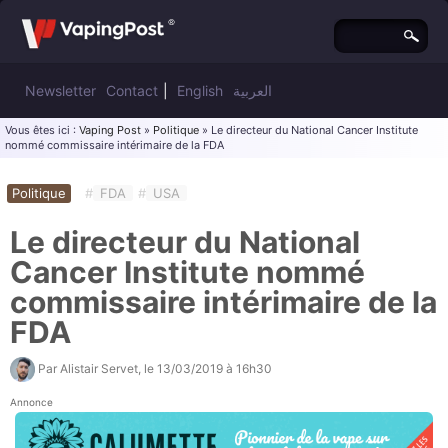
Newsletter
Contact
|
English
العربية
Vous êtes ici :
Vaping Post
»
Politique
» Le directeur du National Cancer Institute
nommé commissaire intérimaire de la FDA
Politique
#
FDA
#
USA
Le directeur du National
Cancer Institute nommé
commissaire intérimaire de la
FDA
Par
Alistair Servet
, le
13/03/2019 à 16h30
Annonce