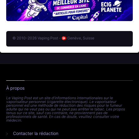
© 2010-2026 Vaping Post -
Genève, Suisse
À propos
Le Vaping Post est un site d'informations internationales sur le
vaporisateur personnel (cigarette électronique). Le vaporisateur
personnel est une méthode de réduction des risques pour le fumeur
adulte qui ne veut pas ou qui ne peut pas arrêter le tabac. Les propos
tenus sur ce site, sauf cas contraire, ne proviennent pas de
professionnels de santé. En cas de doute, veuillez consulter votre
médecin.
Contacter la rédaction