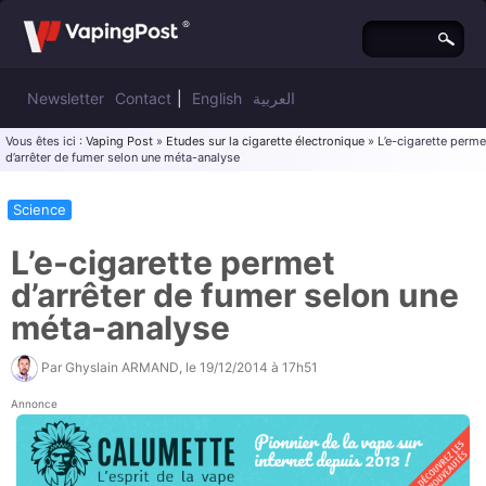
Newsletter
Contact
|
English
العربية
Vous êtes ici :
Vaping Post
»
Etudes sur la cigarette électronique
» L’e-cigarette perme
d’arrêter de fumer selon une méta-analyse
Science
L’e-cigarette permet
d’arrêter de fumer selon une
méta-analyse
Par
Ghyslain ARMAND
, le
19/12/2014 à 17h51
Annonce