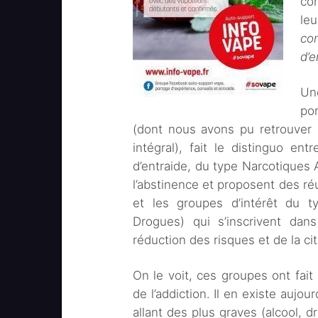
co
le
co
d’e
Un
por
(dont nous avons pu retrouver 
intégral), fait le distinguo en
d’entraide, du type Narcotiques
l’abstinence et proposent des ré
et les groupes d’intérêt du
Drogues) qui s’inscrivent dans
réduction des risques et de la c
On le voit, ces groupes ont fait
de l’addiction. Il en existe aujo
allant des plus graves (alcool,