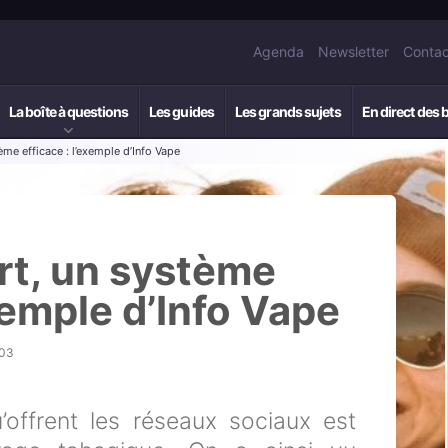
Agenda
Newsletter
Contac
La boîte à questions
Les guides
Les grands sujets
En direct des 
me efficace : l’exemple d’Info Vape
rt, un système
exemple d’Info Vape
h03
’offrent les réseaux sociaux est