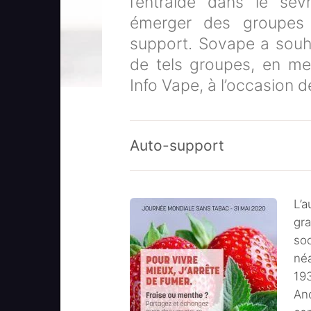
l’entraide dans le se
émerger des groupes
support. Sovape a souhait
de tels groupes, en met
Info Vape, à l’occasion 
Auto-support
L’
gr
so
néa
19
An