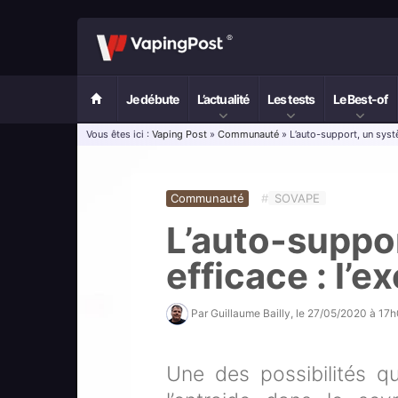
Je débute
L’actualité
Les tests
Le Best-of
Vous êtes ici :
Vaping Post
»
Communauté
» L’auto-support, un systè
Communauté
#
SOVAPE
L’auto-suppo
efficace : l’
Par
Guillaume Bailly
, le
27/05/2020 à 17
Une des possibilités qu