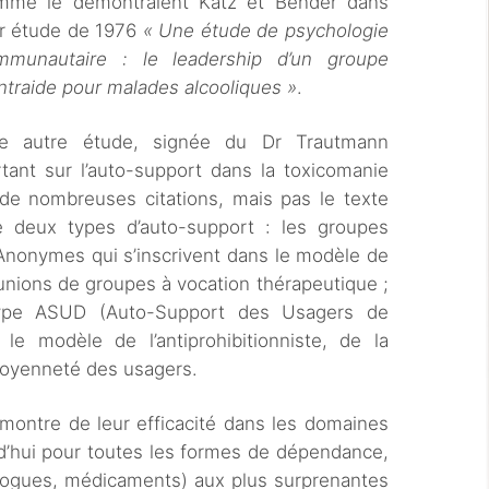
mme le démontraient Katz et Bender dans
ur étude de 1976
« Une étude de psychologie
mmunautaire : le leadership d’un groupe
ntraide pour malades alcooliques »
.
e autre étude, signée du Dr Trautmann
tant sur l’auto-support dans la toxicomanie
de nombreuses citations, mais pas le texte
tre deux types d’auto-support : les groupes
 Anonymes qui s’inscrivent dans le modèle de
unions de groupes à vocation thérapeutique ;
 type ASUD (Auto-Support des Usagers de
 le modèle de l’antiprohibitionniste, de la
itoyenneté des usagers.
 montre de leur efficacité dans les domaines
urd’hui pour toutes les formes de dépendance,
 drogues, médicaments) aux plus surprenantes