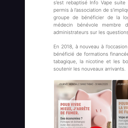
s’est rebaptisé Info Vape suit
permis à l’association de s’impli
groupe de bénéficier de la lo
médecin bénévole membre d
administrateurs sur les question
En 2018, à nouveau à l’occasio
bénéficié de formations financé
tabagique, la nicotine et les 
soutenir les nouveaux arrivants.