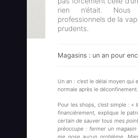
pas forcément celle d’u
rien n’était. Nous
professionnels de la vape 
prudents.
Magasins : un an pour enc
Un an : c’est le délai moyen qui
normale après le déconfinement
Pour les shops, c’est simple :
« 
financièrement,
explique le patr
certain de sauver tous mes point
préoccupe : fermer un magasin 
me pose aucun problème. Mais l