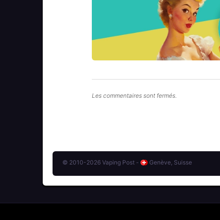
Les commentaires sont fermés.
© 2010-2026 Vaping Post -
Genève, Suisse