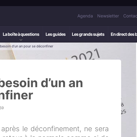
Agenda
Newsletter
Contac
La boîte à questions
Les guides
Les grands sujets
En direct des 
besoin d’un an pour se déconfiner
besoin d’un an
nfiner
59
, après le déconfinement, ne sera