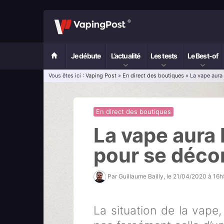
Je débute
L’actualité
Les tests
Le Best-of
Vous êtes ici :
Vaping Post
»
En direct des boutiques
» La vape aura 
En direct des boutiques
La vape aura 
pour se déco
Par
Guillaume Bailly
, le
21/04/2020 à 16h
La situation de la vape