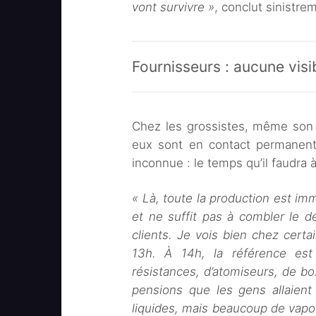
vont survivre »
, conclut sinistre
Fournisseurs : aucune visib
Chez les grossistes, même son de
eux sont en contact permanent 
inconnue : le temps qu’il faudra à 
« Là, toute la production est i
et ne suffit pas à combler le d
clients. Je vois bien chez certa
13h. À 14h, la référence es
résistances, d’atomiseurs, de b
pensions que les gens allaient s
liquides, mais beaucoup de vapo