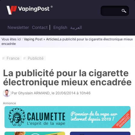
Newsletter
Contact
|
English
العربية
Vous êtes ici :
Vaping Post
»
Articles
La publicité pour la cigarette électronique mieux
encadrée
#
France
#
Publicité
La publicité pour la cigarette
électronique mieux encadrée
Par
Ghyslain ARMAND
, le
20/06/2014 à 10h46
Annonce