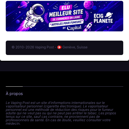
© 2010-2026 Vaping Post -
Genève, Suisse
À propos
Le Vaping Post est un site d'informations internationales sur le
vaporisateur personnel (cigarette électronique). Le vaporisateur
personnel est une méthode de réduction des risques pour le fumeur
adulte qui ne veut pas ou qui ne peut pas arrêter le tabac. Les propos
tenus sur ce site, sauf cas contraire, ne proviennent pas de
professionnels de santé. En cas de doute, veuillez consulter votre
médecin.