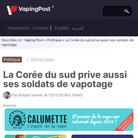
Newsletter
Contact
|
English
العربية
Vous êtes ici :
Vaping Post
»
Politique
» La Corée du sud prive aussi ses soldats de
vapotage
Politique
#
Autres pays
La Corée du sud prive aussi
ses soldats de vapotage
Par
Alistair Servet
, le
13/11/2019 à 15h45
Annonce