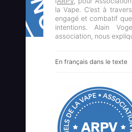
l’
ARPV
, pour Associatio
la Vape. C’est à trave
engagé et combatif que
intentions. Alain Vog
association, nous expliq
En français dans le texte