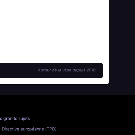
Autour de la vape depuis 2010.
s grands sujets
Directive européenne (TPD)