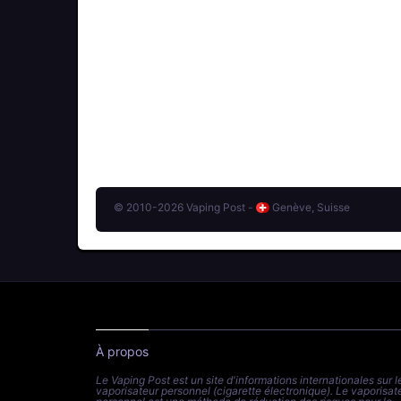
© 2010-2026 Vaping Post -
Genève, Suisse
À propos
Le Vaping Post est un site d'informations internationales sur l
vaporisateur personnel (cigarette électronique). Le vaporisat