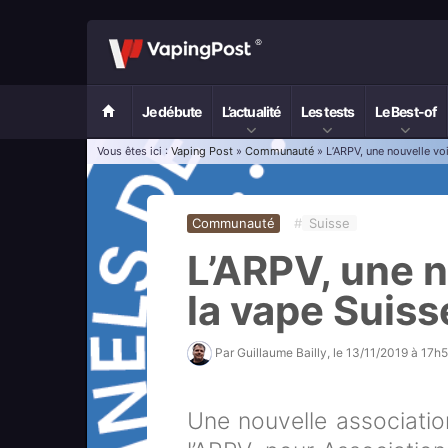
Je débute
L’actualité
Les tests
Le Best-of
Vous êtes ici :
Vaping Post
»
Communauté
» L’ARPV, une nouvelle vo
Communauté
#
Suisse
L’ARPV, une n
la vape Suiss
Par
Guillaume Bailly
, le
13/11/2019 à 17h
Une nouvelle association