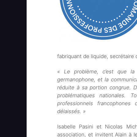
fabriquant de liquide, secrétaire 
« Le problème, c’est que la
germanophone, et la communicat
réduite à sa portion congrue. D
problématiques nationales. T
professionnels francophones
délaissés. »
Isabelle Pasini et Nicolas Mic
association, et invitent Alain à 