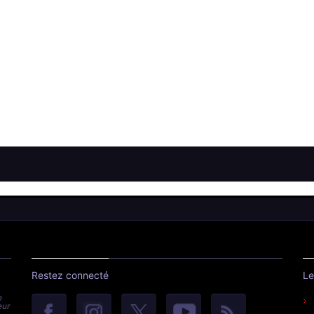
Restez connecté
Le
e
eur