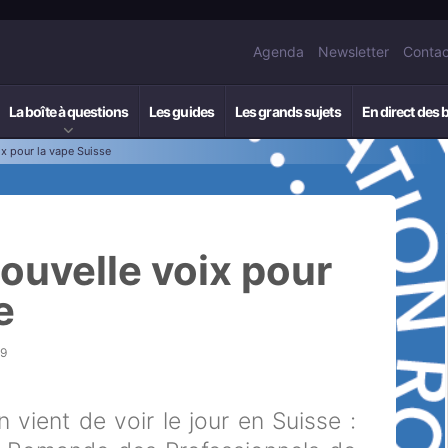
Agenda
Newsletter
Contac
La boîte à questions
Les guides
Les grands sujets
En direct des 
ix pour la vape Suisse
ouvelle voix pour
e
59
 vient de voir le jour en Suisse :