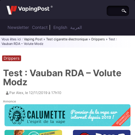
Newsletter
Contact
|
English
العربية
Vous êtes ici :
Vaping Post
»
Test cigarette électronique
»
Drippers
» Test :
Vauban RDA – Volute Modz
Drippers
Test : Vauban RDA – Volute
Modz
Par
Alex
, le
12/11/2019 à 17h10
Annonce