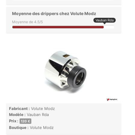
Moyenne des drippers chez Volute Modz
Vauban Rda
Moyenne de 4.5/5
Fabricant :
Volute Modz
Modèle :
Vauban Rda
Prix :
120 €
Boutique :
Volute Modz