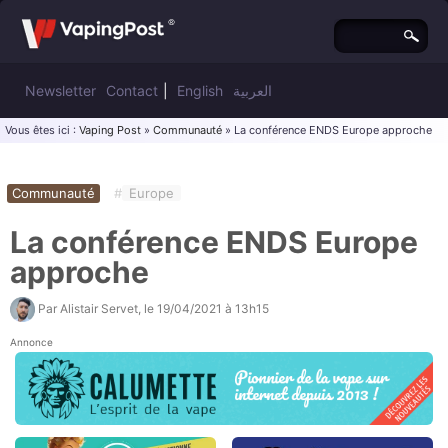
Newsletter
Contact
|
English
العربية
Vous êtes ici :
Vaping Post
»
Communauté
» La conférence ENDS Europe approche
Communauté
#
Europe
La conférence ENDS Europe
approche
Par
Alistair Servet
, le
19/04/2021 à 13h15
Annonce