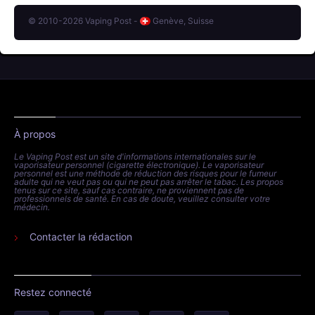
© 2010-2026 Vaping Post -
Genève, Suisse
À propos
Le Vaping Post est un site d'informations internationales sur le
vaporisateur personnel (cigarette électronique). Le vaporisateur
personnel est une méthode de réduction des risques pour le fumeur
adulte qui ne veut pas ou qui ne peut pas arrêter le tabac. Les propos
tenus sur ce site, sauf cas contraire, ne proviennent pas de
professionnels de santé. En cas de doute, veuillez consulter votre
médecin.
Contacter la rédaction
Restez connecté