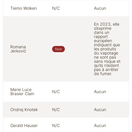
Tiemo Wolken
N/C
Aucun
En 2023, elle
s’exprime
dans un
rapport
européen
indiquant que
Romana
les produits
Non
Jerković
du vapotage
ne sont pas
sans risque et
qu’ils n’aident
pas à arrêter
de fumer.
Marie Luce
N/C
Aucun
Brasier Clain
Ondrej Knotek
N/C
Aucun
Gerald Hauser
N/C
Aucun