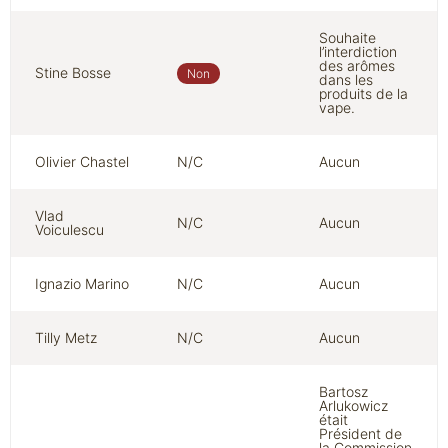
Souhaite
l’interdiction
des arômes
Stine Bosse
Non
dans les
produits de la
vape.
Olivier Chastel
N/C
Aucun
Vlad
N/C
Aucun
Voiculescu
Ignazio Marino
N/C
Aucun
Tilly Metz
N/C
Aucun
Bartosz
Arlukowicz
était
Président de
la Commission