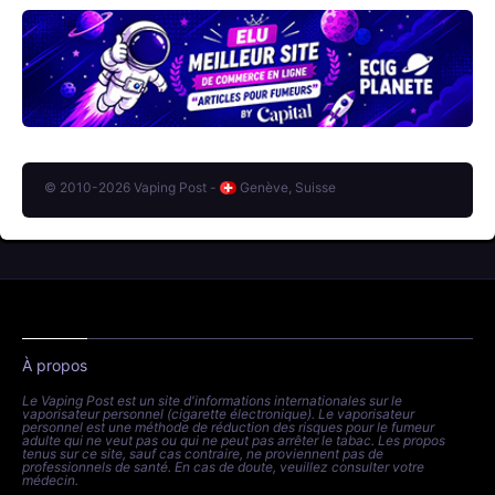
© 2010-2026 Vaping Post -
Genève, Suisse
À propos
Le Vaping Post est un site d'informations internationales sur le
vaporisateur personnel (cigarette électronique). Le vaporisateur
personnel est une méthode de réduction des risques pour le fumeur
adulte qui ne veut pas ou qui ne peut pas arrêter le tabac. Les propos
tenus sur ce site, sauf cas contraire, ne proviennent pas de
professionnels de santé. En cas de doute, veuillez consulter votre
médecin.