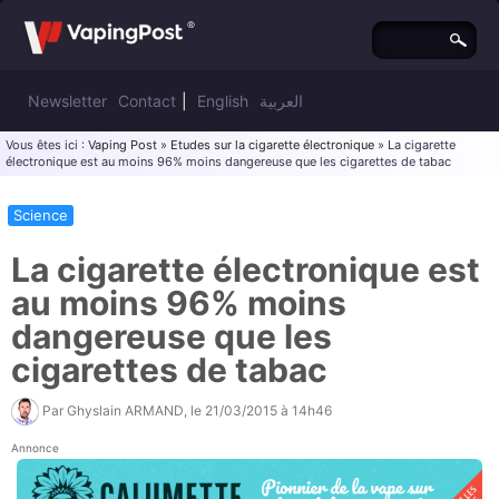
Newsletter
Contact
|
English
العربية
Vous êtes ici :
Vaping Post
»
Etudes sur la cigarette électronique
» La cigarette
électronique est au moins 96% moins dangereuse que les cigarettes de tabac
Science
La cigarette électronique est
au moins 96% moins
dangereuse que les
cigarettes de tabac
Par
Ghyslain ARMAND
, le
21/03/2015 à 14h46
Annonce