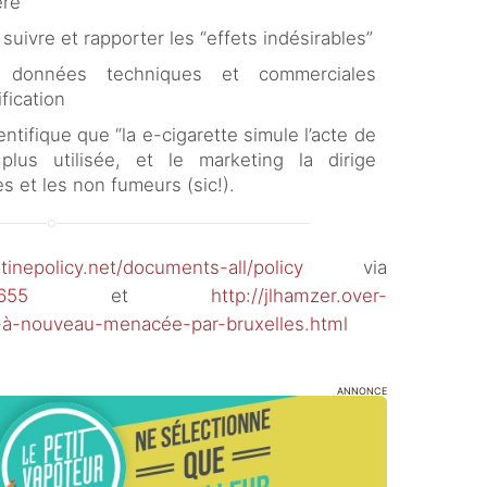
ère
 suivre et rapporter les “effets indésirables”
s données techniques et commerciales
fication
tifique que “la e-cigarette simule l’acte de
us utilisée, et le marketing la dirige
s et les non fumeurs (sic!).
otinepolicy.net/documents-all/policy
via
655
et
http://jlhamzer.over-
e-à-nouveau-menacée-par-bruxelles.html
ANNONCE