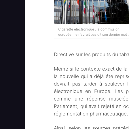
Cigarette électronique : la commission
européenne n’aurait pas dit son dernier mot
Directive sur les produits du tab
Même si le contexte exact de la d
la nouvelle qui a déjà été repr
devrait pas tarder à soulever 
électronique en Europe. Les 
comme une réponse musclée 
Parlement, qui avait rejeté en oc
réglementation pharmaceutique.
Ainsi, selon les sources préc