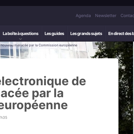
Agenda
Newsletter
Contac
La boîte à questions
Les guides
Les grands sujets
En direct des 
de nouveau menacée par la Commission européenne
électronique de
cée par la
européenne
7h35