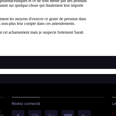
Restez connecté
Le
e
eur