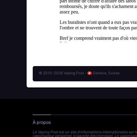
© 2010-2026 Vaping Post -
Genève, Suisse
À propos
Le Vaping Post est un site d'informations internationales sur l
vaporisateur personnel (cigarette électronique). Le vaporisat