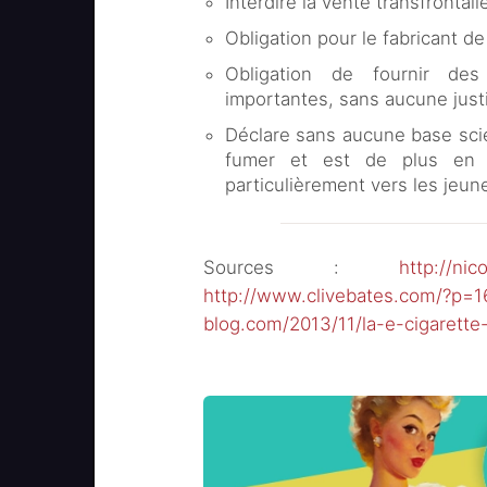
Interdire la vente transfrontali
Obligation pour le fabricant de
Obligation de fournir de
importantes, sans aucune justi
Déclare sans aucune base scien
fumer et est de plus en pl
particulièrement vers les jeune
Sources :
http://nic
http://www.clivebates.com/?p=1
blog.com/2013/11/la-e-cigarett