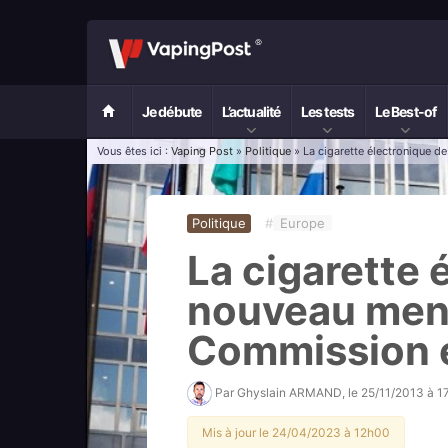
Je débute
L’actualité
Les tests
Le Best-of
Vous êtes ici :
Vaping Post
»
Politique
» La cigarette électronique 
Politique
#
Europe
La cigarette 
nouveau mena
Commission 
Par
Ghyslain ARMAND
, le
25/11/2013 à 1
Mis à jour le 24/04/2023 à 12h00