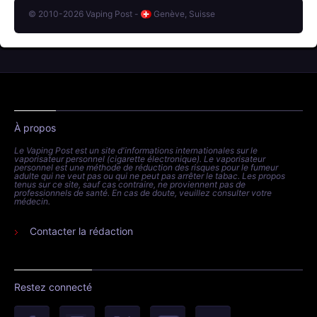
© 2010-2026 Vaping Post -
Genève, Suisse
À propos
Le Vaping Post est un site d'informations internationales sur le
vaporisateur personnel (cigarette électronique). Le vaporisateur
personnel est une méthode de réduction des risques pour le fumeur
adulte qui ne veut pas ou qui ne peut pas arrêter le tabac. Les propos
tenus sur ce site, sauf cas contraire, ne proviennent pas de
professionnels de santé. En cas de doute, veuillez consulter votre
médecin.
Contacter la rédaction
Restez connecté