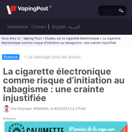
Newsletter
Contact
|
English
العربية
Vous êtes ici :
Vaping Post
»
Etudes sur la cigarette électronique
» La cigarette
électronique comme risque d’initiation au tabagisme : une crainte injustifiée
Science
#
Le vapotage chez les jeunes
La cigarette électronique
comme risque d’initiation au
tabagisme : une crainte
injustifiée
Par
Ghyslain ARMAND
, le
8/05/2013 à 17h40
Annonce