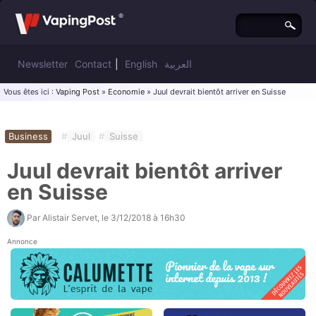
Newsletter
Contact
|
English
العربية
Vous êtes ici :
Vaping Post
»
Economie
» Juul devrait bientôt arriver en Suisse
Business
#
Juul
#
Suisse
Juul devrait bientôt arriver
en Suisse
Par
Alistair Servet
, le
3/12/2018 à 16h30
Annonce