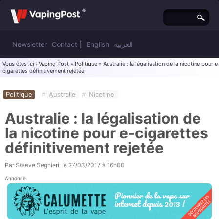
Newsletter
Contact
|
English
العربية
Vous êtes ici :
Vaping Post
»
Politique
» Australie : la légalisation de la nicotine pour e
cigarettes définitivement rejetée
Politique
#
Australie
#
Nicotine
Australie : la légalisation de
la nicotine pour e-cigarettes
définitivement rejetée
Par
Steeve Seghieri
, le
27/03/2017 à 16h00
Annonce