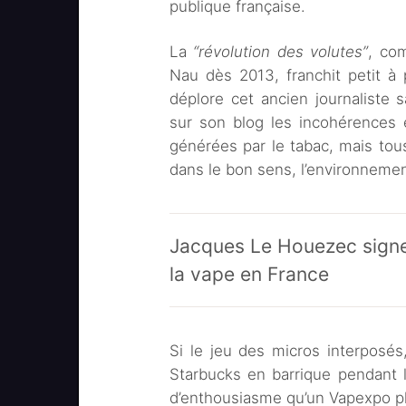
publique française.
La
“révolution des volutes”
, co
Nau dès 2013, franchit petit à 
déplore cet ancien journaliste
sur son blog les incohérences e
générées par le tabac, mais tou
dans le bon sens, l’environnement
Jacques Le Houezec signe l
la vape en France
Si le jeu des micros interposés
Starbucks en barrique pendant 
d’enthousiasme qu’un Vapexpo pl