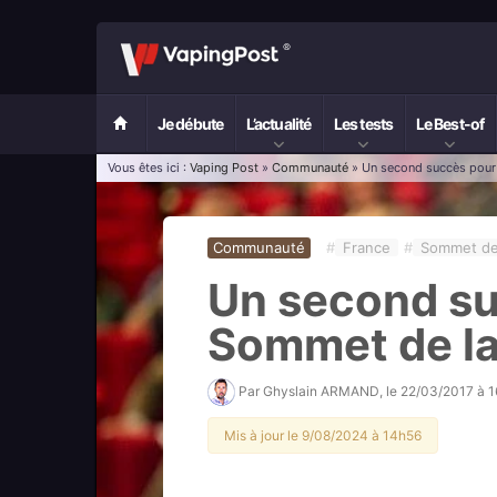
Je débute
L’actualité
Les tests
Le Best-of
Vous êtes ici :
Vaping Post
»
Communauté
» Un second succès pour
Communauté
#
France
#
Sommet de
Un second su
Sommet de la
Par
Ghyslain ARMAND
, le
22/03/2017 à 
Mis à jour le 9/08/2024 à 14h56