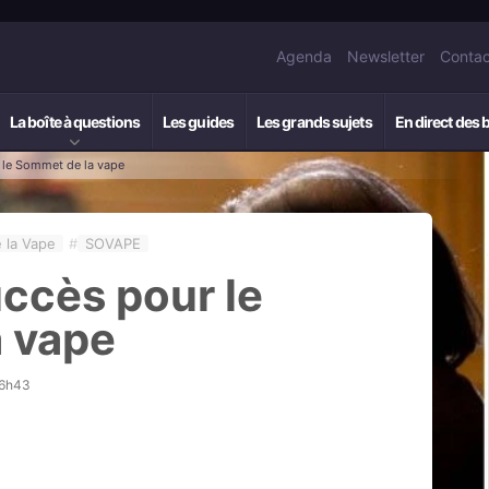
Agenda
Newsletter
Contac
La boîte à questions
Les guides
Les grands sujets
En direct des 
 le Sommet de la vape
 la Vape
#
SOVAPE
ccès pour le
 vape
16h43