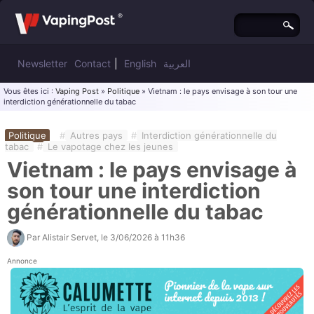
Newsletter
Contact
|
English
العربية
Vous êtes ici :
Vaping Post
»
Politique
» Vietnam : le pays envisage à son tour une
interdiction générationnelle du tabac
Politique
#
Autres pays
#
Interdiction générationnelle du
tabac
#
Le vapotage chez les jeunes
Vietnam : le pays envisage à
son tour une interdiction
générationnelle du tabac
Par
Alistair Servet
, le
3/06/2026 à 11h36
Annonce