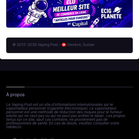
© 2010-2026 Vaping Post -
Genève, Suisse
À propos
Le Vaping Post est un site d'informations internationales sur le
vaporisateur personnel (cigarette électronique). Le vaporisateur
personnel est une méthode de réduction des risques pour le fumeur
adulte qui ne veut pas ou qui ne peut pas arrêter le tabac. Les propos
tenus sur ce site, sauf cas contraire, ne proviennent pas de
professionnels de santé. En cas de doute, veuillez consulter votre
médecin.