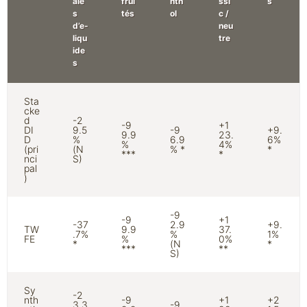
ale
frui
nth
ssi
s
s
tés
ol
c /
d’e-
neu
liqu
tre
ide
s
Sta
cke
d
-2
-9
+1
DI
9.5
-9
+9.
9.9
23.
D
%
6.9
6%
%
4%
(pri
(N
% *
*
***
*
nci
S)
pal
)
-9
-9
+1
-37
2.9
+9.
TW
9.9
37.
.7%
%
1%
FE
%
0%
*
(N
*
***
**
S)
Sy
-2
nth
-9
+1
+2
3.3
-9