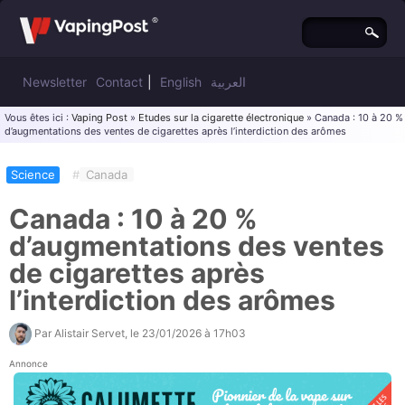
Newsletter
Contact
|
English
العربية
Vous êtes ici :
Vaping Post
»
Etudes sur la cigarette électronique
» Canada : 10 à 20 %
d’augmentations des ventes de cigarettes après l’interdiction des arômes
Science
#
Canada
Canada : 10 à 20 %
d’augmentations des ventes
de cigarettes après
l’interdiction des arômes
Par
Alistair Servet
, le
23/01/2026 à 17h03
Annonce