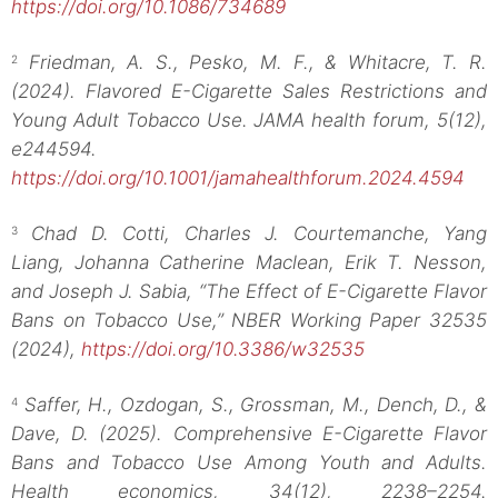
https://doi.org/10.1086/734689
Friedman, A. S., Pesko, M. F., & Whitacre, T. R.
2
(2024). Flavored E-Cigarette Sales Restrictions and
Young Adult Tobacco Use. JAMA health forum, 5(12),
e244594.
https://doi.org/10.1001/jamahealthforum.2024.4594
Chad D. Cotti, Charles J. Courtemanche, Yang
3
Liang, Johanna Catherine Maclean, Erik T. Nesson,
and Joseph J. Sabia, “The Effect of E-Cigarette Flavor
Bans on Tobacco Use,” NBER Working Paper 32535
(2024),
https://doi.org/10.3386/w32535
Saffer, H., Ozdogan, S., Grossman, M., Dench, D., &
4
Dave, D. (2025). Comprehensive E-Cigarette Flavor
Bans and Tobacco Use Among Youth and Adults.
Health economics, 34(12), 2238–2254.