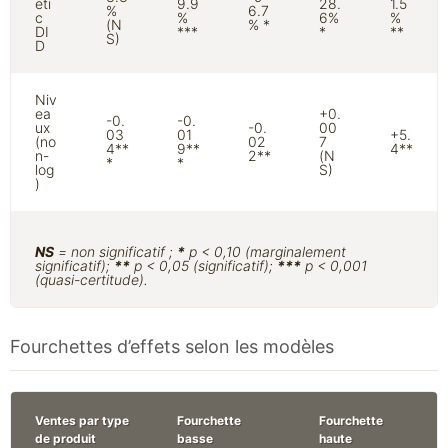
eti
9.9
28.
1.5
%
6.7
c
%
6%
%
(N
% *
DI
***
*
**
S)
D
Niv
ea
+0.
-0.
-0.
ux
-0.
00
03
01
+5.
(no
02
7
4**
9**
4**
n-
2**
(N
*
*
log
S)
)
NS
= non significatif ;
*
p < 0,10 (marginalement
significatif);
**
p < 0,05 (significatif);
***
p < 0,001
(quasi-certitude).
Fourchettes d’effets selon les modèles
Ventes par type
Fourchette
Fourchette
de produit
basse
haute