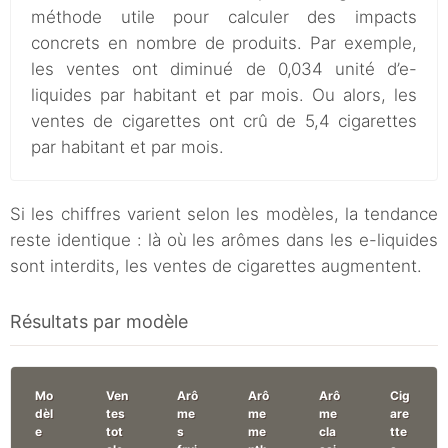
méthode utile pour calculer des impacts
concrets en nombre de produits. Par exemple,
les ventes ont diminué de 0,034 unité d’e-
liquides par habitant et par mois. Ou alors, les
ventes de cigarettes ont crû de 5,4 cigarettes
par habitant et par mois.
Si les chiffres varient selon les modèles, la tendance
reste identique : là où les arômes dans les e-liquides
sont interdits, les ventes de cigarettes augmentent.
Résultats par modèle
Mo
Ven
Arô
Arô
Arô
Cig
dèl
tes
me
me
me
are
e
tot
s
me
cla
tte