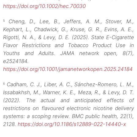
https://doi.org/10.1002/hec.70030
Cheng, D., Lee, B., Jeffers, A. M., Stover, M.,
5
Kephart, L., Chadwick, G., Kruse, G. R., Evins, A. E.,
Rigotti, N. A., & Levy, D. E. (2025). State E-Cigarette
Flavor Restrictions and Tobacco Product Use in
Youths and Adults. JAMA network open, 8(7),
e2524184.
https://doi.org/10.1001/jamanetworkopen.2025.24184
Cadham, C. J., Liber, A. C., Sánchez-Romero, L. M.,
6
Issabakhsh, M., Warner, K. E., Meza, R., & Levy, D. T.
(2022). The actual and anticipated effects of
restrictions on flavoured electronic nicotine delivery
systems: a scoping review. BMC public health, 22(1),
2128.
https://doi.org/10.1186/s12889-022-14440-x