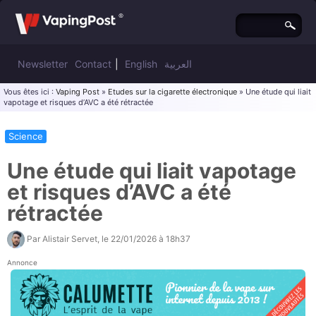
Newsletter
Contact
|
English
العربية
Vous êtes ici :
Vaping Post
»
Etudes sur la cigarette électronique
» Une étude qui liait
vapotage et risques d’AVC a été rétractée
Science
Une étude qui liait vapotage
et risques d’AVC a été
rétractée
Par
Alistair Servet
, le
22/01/2026 à 18h37
Annonce