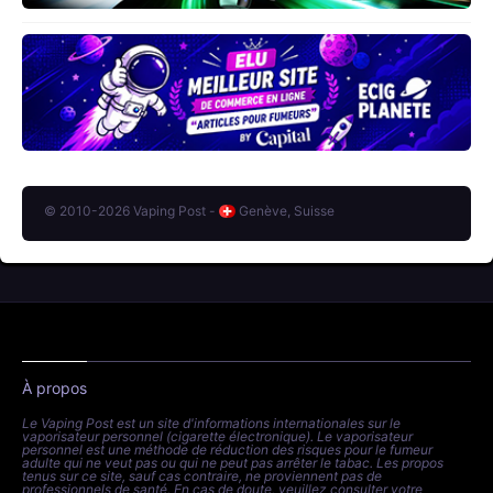
© 2010-2026 Vaping Post -
Genève, Suisse
À propos
Le Vaping Post est un site d'informations internationales sur le
vaporisateur personnel (cigarette électronique). Le vaporisateur
personnel est une méthode de réduction des risques pour le fumeur
adulte qui ne veut pas ou qui ne peut pas arrêter le tabac. Les propos
tenus sur ce site, sauf cas contraire, ne proviennent pas de
professionnels de santé. En cas de doute, veuillez consulter votre