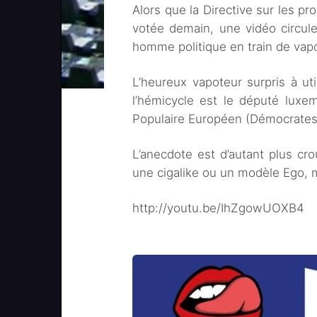
Alors que la Directive sur les pr
votée demain, une vidéo circule
homme politique en train de vapo
L’heureux vapoteur surpris à ut
l’hémicycle est le député lux
Populaire Européen (Démocrates
L’anecdote est d’autant plus crou
une cigalike ou un modèle Ego, m
http://youtu.be/IhZgowUOXB4