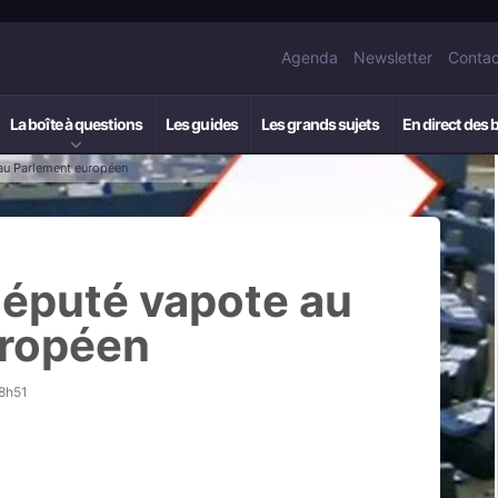
Agenda
Newsletter
Contac
La boîte à questions
Les guides
Les grands sujets
En direct des 
 au Parlement européen
 député vapote au
uropéen
18h51