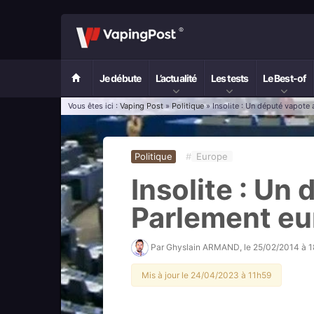
Je débute
L’actualité
Les tests
Le Best-of
Vous êtes ici :
Vaping Post
»
Politique
» Insolite : Un député vapote
Politique
#
Europe
Insolite : Un
Parlement e
Par
Ghyslain ARMAND
, le
25/02/2014 à 
Mis à jour le 24/04/2023 à 11h59