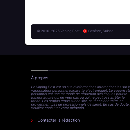
© 2010-2026 Vaping Post -
Genève, Suisse
À propos
Le Vaping Post est un site d'informations internationales sur l
vaporisateur personnel (cigarette électronique). Le vaporisat
personnel est une méthode de réduction des risques pour le
fumeur adulte qui ne veut pas ou qui ne peut pas arrêter le
tabac. Les propos tenus sur ce site, sauf cas contraire, ne
proviennent pas de professionnels de santé. En cas de doute,
veuillez consulter votre médecin.
Contacter la rédaction