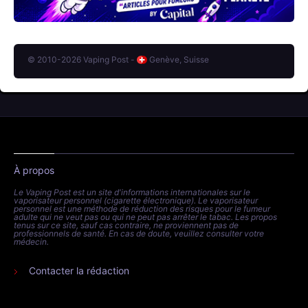
© 2010-2026 Vaping Post -
Genève, Suisse
À propos
Le Vaping Post est un site d'informations internationales sur le
vaporisateur personnel (cigarette électronique). Le vaporisateur
personnel est une méthode de réduction des risques pour le fumeur
adulte qui ne veut pas ou qui ne peut pas arrêter le tabac. Les propos
tenus sur ce site, sauf cas contraire, ne proviennent pas de
professionnels de santé. En cas de doute, veuillez consulter votre
médecin.
Contacter la rédaction