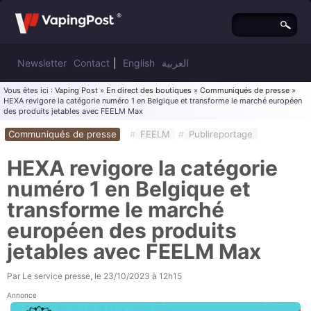
Newsletter
Contact
|
English
العربية
Vous êtes ici :
Vaping Post
»
En direct des boutiques
»
Communiqués de presse
»
HEXA revigore la catégorie numéro 1 en Belgique et transforme le marché européen
des produits jetables avec FEELM Max
Communiqués de presse
#
FEELM
#
Publireportage
HEXA revigore la catégorie
numéro 1 en Belgique et
transforme le marché
européen des produits
jetables avec FEELM Max
Par
Le service presse
, le
23/10/2023 à 12h15
Annonce